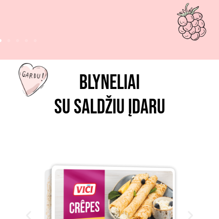
Saldūs blyneliai
Blyneliai
su saldžiu įdaru