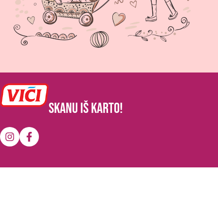
SKANU IŠ KARTO!