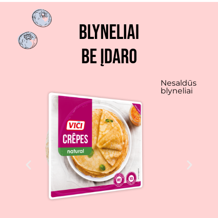
Blyneliai
be įdaro
saldūs
neliai