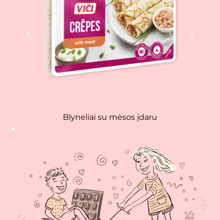
Blyneliai su vištienos įdaru