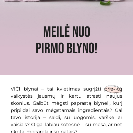
Meilė nuo
pirmo blyno!
VIČI blynai – tai kvietimas sugrįžti prie tų
vaikystės jausmų ir kartu atrasti naujus
skonius. Galbūt mėgsti paprastą blynelį, kurį
pripildai savo mėgstamais ingredientais? Gal
tavo istorija – saldi, su uogomis, varške ar
vaisiais? O gal labiau sotesnė – su mėsa, ar net
rikota, mocarela ir špinatais?